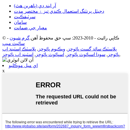
آر اينڊ ڊي (ٻاهرين هٿ)
ڊجيٽل پرنٽنگ استعمال ڪندي تيز ۽ مختصر مدت
سرٽيفڪيٽ
سامان
معيار جي ضمانت
© ڪاپي رائيٽ - 2010-2023: سڀ حق محفوظ آهن.
گرم شيون
-
سائيٽ ميپ
پلاسٽڪ سائڊ گسٽ پائوچز
,
ويڪيوم پائوچز
,
پلاسٽڪ اسٽينڊ اپ
,
پائوچز
,
سوڊا اسپائوٽ پائوچز
,
اسپائوٽ پائوچز
,
اسٽينڊ اپ پائوچز
اي ميل موڪليو
x