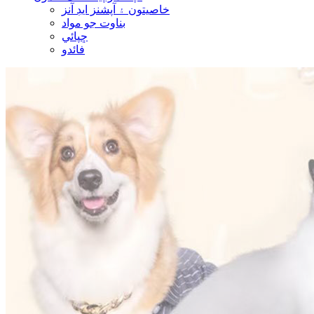
خاصيتون ۽ آپشنز ايڊ آنز
بناوت جو مواد
ڇپائي
فائدو