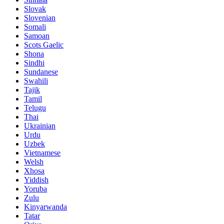
Slovak
Slovenian
Somali
Samoan
Scots Gaelic
Shona
Sindhi
Sundanese
Swahili
Tajik
Tamil
Telugu
Thai
Ukrainian
Urdu
Uzbek
Vietnamese
Welsh
Xhosa
Yiddish
Yoruba
Zulu
Kinyarwanda
Tatar