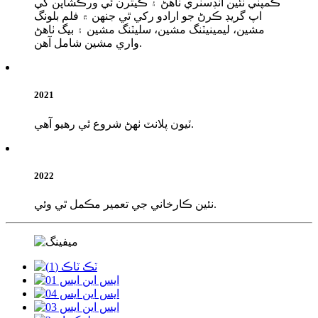
ڪمپني ٽئين انڊسٽري ٺاهڻ ۽ ڪيترن ئي ورڪشاپن کي
اپ گريڊ ڪرڻ جو ارادو رکي ٿي جنهن ۾ فلم بلونگ
مشين، ليمينيٽنگ مشين، سليٽنگ مشين ۽ بيگ ٺاهڻ
واري مشين شامل آهن.
2021
ٽيون پلانٽ ٺهڻ شروع ٿي رهيو آهي.
2022
نئين ڪارخاني جي تعمير مڪمل ٿي وئي.