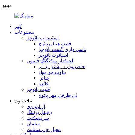
مينيو
گھر
مصنوعات
اسٽينڊ اپ پائوچز
فليٽ هيٺان پائوچ
پاسي واري گسٽ پائوچز
اسپائوٽ پائوچز
لچڪدار پيڪنگنگ فلمون
خاصيتون ۽ آپشنز ايڊ آنز
بناوت جو مواد
ڇپائي
فائدو
فليٽ پائوچز
ٽي طرفي مهر پائوچ
صلاحيتون
آر اينڊ ڊي
ڊجيٽل پرنٽنگ
سرٽيفڪيٽ
سامان
معيار جي ضمانت