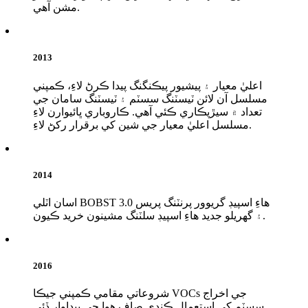
مشن آهي.
2013
اعليٰ معيار ۽ پيشيور پيڪنگنگ پيدا ڪرڻ لاءِ، ڪمپني
مسلسل آن لائن ٽيسٽنگ سسٽم ۽ ٽيسٽنگ سامان جي
تعداد ۾ سيڙپڪاري ڪئي آهي. ڪاروباري ڀائيوارن لاءِ
مسلسل اعليٰ معيار جي شين کي برقرار رکڻ لاءِ.
2014
اسان اٽلي BOBST 3.0 هاءِ اسپيڊ گريوور پرنٽنگ پريس
۽ گهريلو جديد هاءِ اسپيڊ سلٽنگ مشينون خريد ڪيون.
2016
شروعاتي مقامي ڪمپني جيڪا VOCs جي اخراج
سسٽم کي استعمال ڪندي صاف هوا جي پيداوار ڏئي