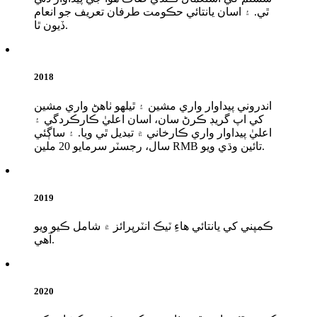
ٿي. ۽ اسان يانتائي حڪومت طرفان تعريف جو انعام
ڏيون ٿا.
2018
اندروني پيداوار واري مشين ۽ ٿيلهو ٺاهڻ واري مشين
کي اپ گريڊ ڪرڻ سان، اسان اعليٰ ڪارڪردگي ۽
اعليٰ پيداوار واري ڪارخاني ۾ تبديل ٿي ويا. ۽ ساڳئي
سال، رجسٽر سرمايو 20 ملين RMB تائين وڌي ويو.
2019
ڪمپني کي يانتائي هاءِ ٽيڪ انٽرپرائز ۾ شامل ڪيو ويو
آهي.
2020