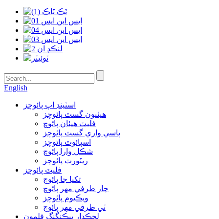
English
اسٽينڊ اپ پائوچز
هيٺيون گسٽ پائوچز
فليٽ هيٺان پائوچ
پاسي واري گسٽ پائوچز
اسپائوٽ پائوچز
شڪل وارا پائوچ
ريٽورٽ پائوچز
فليٽ پائوچز
تکيا جا پائوچ
چار طرفي مهر پائوچ
ويڪيوم پائوچز
ٽي طرفي مهر پائوچ
لچڪدار پيڪنگنگ فلمون