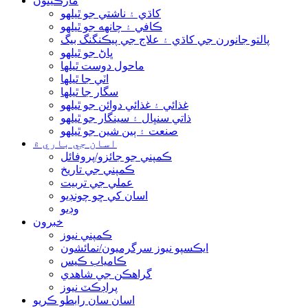
مارڪيٽون
کاڌي ۽ ناشتي جو ٿيلهو
ڪافي ۽ چانهه جو ٿيلهو
پالتو جانورن جي کاڌي ۽ علاج جي پيڪنگنگ بيگ
ڀاڻ جو ٿيلهو
ماحول دوست ٿيلها
اٽي جا ٿيلها
سگار جا ٿيلها
غذائي ۽ غذائي دوائن جو ٿيلهو
ذاتي سنڀال ۽ سينگار جو ٿيلهو
صنعت ۽ ٻين شين جو ٿيلهو
اسان جي باري ۾
ڪمپني جو جائزو/پروفائل
ڪمپني جي تاريخ
عملي جي تربيت
اسان کي ڇو چونڊيو
وڊيو
خبرون
ڪمپني نيوز
ايڪسپو نيوز سرگرميون/نمائشون
ڪامياب ڪيس
گراهڪن جي شاهدي
پراڊڪٽ نيوز
اسان سان رابطو ڪريو