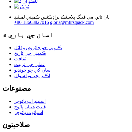
يان تائي مي فينگ پلاسٽڪ پراڊڪٽس ڪمپني لميٽيڊ
+86-18663827016
gloria@mfirstpack.com
اسان جي باري ۾
ڪمپني جو جائزو/پروفائل
ڪمپني جي تاريخ
ثقافت
عملي جي تربيت
اسان کي ڇو چونڊيو
اڪثر پڇيا ويا سوال
مصنوعات
اسٽينڊ اپ پائوچز
فليٽ هيٺان پائوچ
اسپائوٽ پائوچز
صلاحيتون