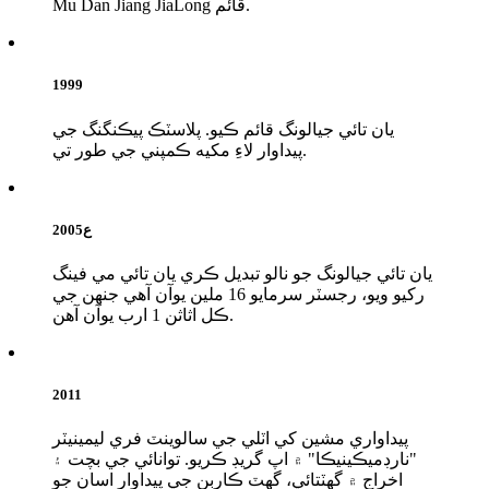
Mu Dan Jiang JiaLong قائم.
1999
يان تائي جيالونگ قائم ڪيو. پلاسٽڪ پيڪنگنگ جي
پيداوار لاءِ مکيه ڪمپني جي طور تي.
2005ع
يان تائي جيالونگ جو نالو تبديل ڪري يان تائي مي فينگ
رکيو ويو، رجسٽر سرمايو 16 ملين يوآن آهي جنهن جي
ڪل اثاثن 1 ارب يوآن آهن.
2011
پيداواري مشين کي اٽلي جي سالوينٽ فري ليمينيٽر
"نارڊميڪينيڪا" ۾ اپ گريڊ ڪريو. توانائي جي بچت ۽
اخراج ۾ گهٽتائي، گهٽ ڪاربن جي پيداوار اسان جو